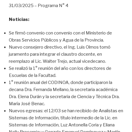
p
31/03/2025 – Programa N° 4
r
o
Noticias:
d
u
Se firmó convenio con convenio con el Ministerio de
c
Obras Servicios Públicos y Agua de la Provincia.
t
Nuevo consejero directivo, el Ing. Luis Olmos tomó
o
juramento para integrar el claustro docente, en
r
reemplazo al Lic. Walter Trejo, actual vicedecano.
d
Se realizó la 1° reunión del año con los directores de
e
Escuelas de la Facultad.
a
1° reunión anual del CODINOA, donde participaron la
u
decana Dra. Fernanda Mellano, la secretaria académica
d
Dra. Elena Durán y la secretaria de Ciencia y Técnica Dra.
i
María José Benac.
o
Nuevos egresas: el 12/03 se han recibido de Analistas en
Sistemas de Información, título intermedio de la Lic. en
Sistemas de Información, Luz Antonella Coria y Eliana