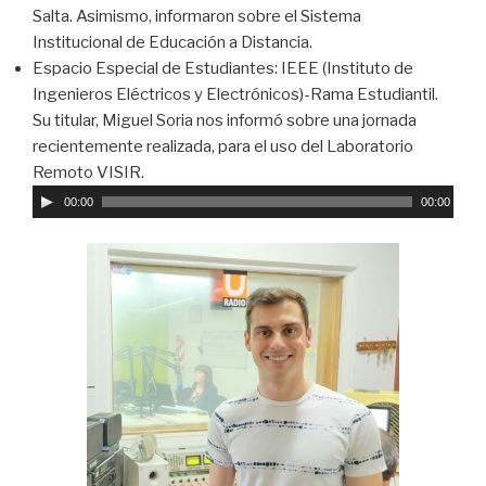
Salta. Asimismo, informaron sobre el Sistema
Institucional de Educación a Distancia.
Espacio Especial de Estudiantes: IEEE (Instituto de
Ingenieros Eléctricos y Electrónicos)-Rama Estudiantil.
Su titular, Miguel Soria nos informó sobre una jornada
recientemente realizada, para el uso del Laboratorio
Remoto VISIR.
R
e
00:00
00:00
p
r
o
d
u
c
t
o
r
d
e