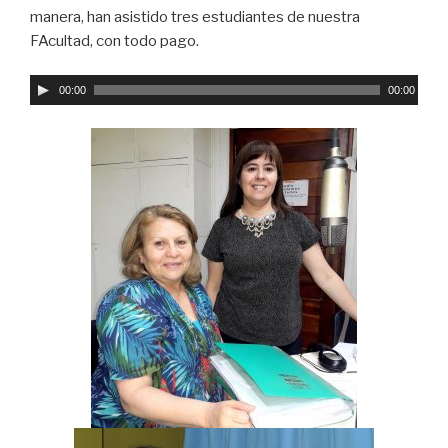
manera, han asistido tres estudiantes de nuestra
FAcultad, con todo pago.
R
00:00
00:00
e
p
r
o
d
u
c
t
o
r
d
e
a
u
d