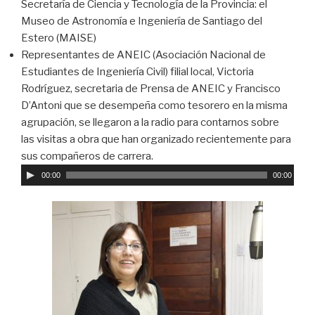
Secretaría de Ciencia y Tecnología de la Provincia: el
Museo de Astronomía e Ingeniería de Santiago del
Estero (MAISE)
Representantes de ANEIC (Asociación Nacional de
Estudiantes de Ingeniería Civil) filial local, Victoria
Rodríguez, secretaria de Prensa de ANEIC y Francisco
D’Antoni que se desempeña como tesorero en la misma
agrupación, se llegaron a la radio para contarnos sobre
las visitas a obra que han organizado recientemente para
sus compañeros de carrera.
R
e
00:00
00:00
p
r
o
d
u
c
t
o