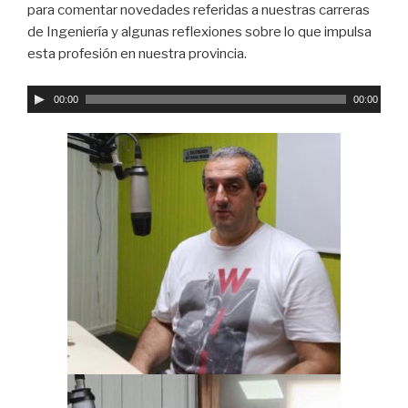
para comentar novedades referidas a nuestras carreras
de Ingeniería y algunas reflexiones sobre lo que impulsa
esta profesión en nuestra provincia.
R
00:00
00:00
e
p
r
o
d
u
c
t
o
r
d
e
a
u